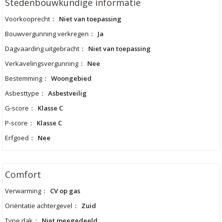
Stedenbouwkundige informatie
Voorkooprecht
:
Niet van toepassing
Bouwvergunning verkregen
:
Ja
Dagvaarding uitgebracht
:
Niet van toepassing
Verkavelingsvergunning
:
Nee
Bestemming
:
Woongebied
Asbesttype
:
Asbestveilig
G-score
:
Klasse C
P-score
:
Klasse C
Erfgoed
:
Nee
Comfort
Verwarming
:
CV op gas
Oriëntatie achtergevel
:
Zuid
Type dak
:
Niet meegedeeld