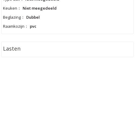
Keuken
:
Niet meegedeeld
Beglazing
:
Dubbel
Raamkozijn
:
pvc
Lasten
Meer informatie aanvragen
Bezoek aanvragen
Algemeen
Prijs
:
€ 340.000