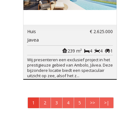
Huis
€ 2.625.000
Javea
239 m²
4
4
1
Wij presenteren een exclusief project in het
prestigieuze gebied van Ambolo, Jávea. Deze
bijzondere locatie biedt een spectaculair
uitzicht op zee, alsof het z...
1
2
3
4
5
>>
>|