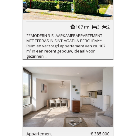
Appartement
€ 365.000
Sint-Agatha-Berchem
107 m²
3
2
**MODERN 3-SLAAPKAMERAPPARTEMENT
MET TERRAS IN SINT-AGATHA-BERCHEM**
Ruim en verzorgd appartement van ca. 107
m² in een recent gebouw, ideaal voor
gezinnen ...
Appartement
€ 385.000