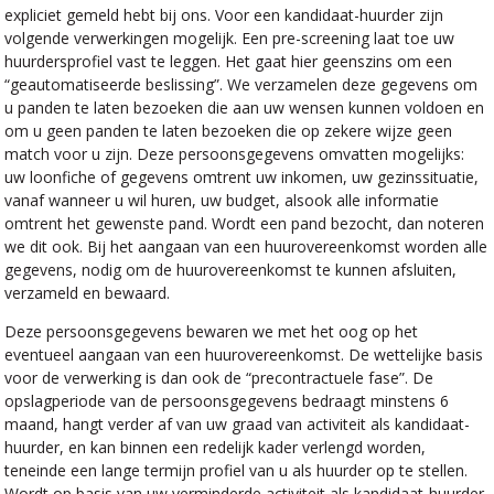
expliciet gemeld hebt bij ons. Voor een kandidaat-huurder zijn
volgende verwerkingen mogelijk. Een pre-screening laat toe uw
huurdersprofiel vast te leggen. Het gaat hier geenszins om een
“geautomatiseerde beslissing”. We verzamelen deze gegevens om
u panden te laten bezoeken die aan uw wensen kunnen voldoen en
om u geen panden te laten bezoeken die op zekere wijze geen
match voor u zijn. Deze persoonsgegevens omvatten mogelijks:
uw loonfiche of gegevens omtrent uw inkomen, uw gezinssituatie,
vanaf wanneer u wil huren, uw budget, alsook alle informatie
omtrent het gewenste pand. Wordt een pand bezocht, dan noteren
we dit ook. Bij het aangaan van een huurovereenkomst worden alle
gegevens, nodig om de huurovereenkomst te kunnen afsluiten,
verzameld en bewaard.
Deze persoonsgegevens bewaren we met het oog op het
eventueel aangaan van een huurovereenkomst. De wettelijke basis
voor de verwerking is dan ook de “precontractuele fase”. De
opslagperiode van de persoonsgegevens bedraagt minstens 6
maand, hangt verder af van uw graad van activiteit als kandidaat-
huurder, en kan binnen een redelijk kader verlengd worden,
teneinde een lange termijn profiel van u als huurder op te stellen.
Wordt op basis van uw verminderde activiteit als kandidaat-huurder