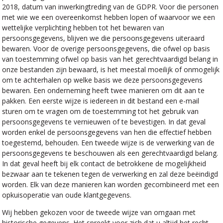
2018, datum van inwerkingtreding van de GDPR. Voor die personen
met wie we een overeenkomst hebben lopen of waarvoor we een
wettelijke verplichting hebben tot het bewaren van
persoonsgegevens, blijven we die persoonsgegevens uiteraard
bewaren. Voor de overige persoonsgegevens, die ofwel op basis
van toestemming ofwel op basis van het gerechtvaardigd belang in
onze bestanden zijn bewaard, is het meestal moeilijk of onmogelijk
om te achterhalen op welke basis we deze persoonsgegevens
bewaren. Een onderneming heeft twee manieren om dit aan te
pakken. Een eerste wijze is iedereen in dit bestand een e-mail
sturen om te vragen om de toestemming tot het gebruik van
persoonsgegevens te vernieuwen of te bevestigen. In dat geval
worden enkel de persoonsgegevens van hen die effectief hebben
toegestemd, behouden. Een tweede wijze is de verwerking van de
persoonsgegevens te beschouwen als een gerechtvaardigd belang.
In dat geval heeft bij elk contact de betrokkene de mogelijkheid
bezwaar aan te tekenen tegen de verwerking en zal deze beëindigd
worden. Elk van deze manieren kan worden gecombineerd met een
opkuisoperatie van oude klantgegevens.
Wij hebben gekozen voor de tweede wijze van omgaan met
historische gegevens. Het spreekt voor zich dat u altijd het recht