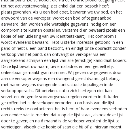
tot het activiteitenverslag, ziet enkel dat een bezoek heeft
plaatsgevonden. Als u een bod doet, bewaren we uw bod, en het
antwoord van de verkoper. Wordt een bod of tegenaanbod
aanvaard, dan worden alle wettelijke gegevens, nodig om een
compromis te kunnen opstellen, verzameld en bewaard (zoals een
kopie of een uitlezing van uw identiteitskaart). Het compromis
wordt eveneens bewaard. Hebt u sterke interesse getoond in een
pand of hebt u een pand bezocht, en eindigt onze opdracht zonder
verkoop van het pand, dan ontvangt de verkoper via een
aangetekend schrijven een lijst van alle (ernstige) kandidaat-kopers.
Deze lijst bevat uw naam, uw emailadres en een gedeeltelijk
onleesbaar gemaakt gsm-nummer. Wij geven uw gegevens door
aan de verkoper wegens een dwingend gerechtvaardigd belang,
met name wegens dwingende contractuele bepalingen in de
verkoopopdracht. Dit betekent dat u zich hiertegen niet kan
verzetten. Volgende voorzorgsmaatregelen worden in dit kader
getroffen: het is de verkoper verboden u op basis van die lijst
rechtstreeks te contacteren, het is hem of haar eveneens verboden
aan eender wie te melden dat u op die lijst staat, alsook deze lijst
door te geven; en na 6 maand is de verkoper verplicht de lijst te
vernietigen, alsook elke kopie of scan die hij of zij hiervan mocht