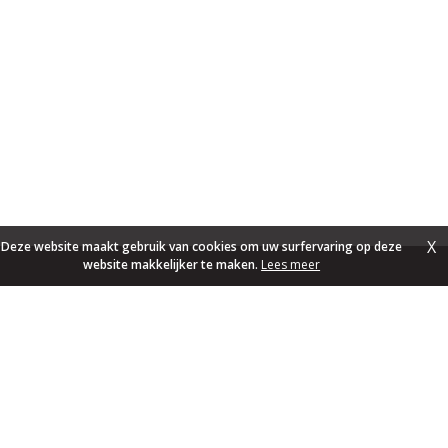
X
Deze website maakt gebruik van cookies om uw surfervaring op deze
website makkelijker te maken.
Lees meer
Foto's en tekst copyright © Mayke Verbeek Vastgoed
Design en broncode copyright © Omnicasa -
Disclaimer
-
Privacy
Statement