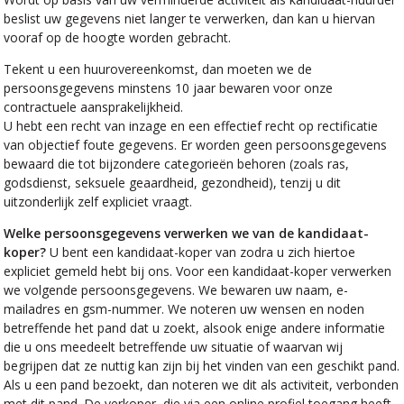
beslist uw gegevens niet langer te verwerken, dan kan u hiervan
vooraf op de hoogte worden gebracht.
Tekent u een huurovereenkomst, dan moeten we de
persoonsgegevens minstens 10 jaar bewaren voor onze
contractuele aansprakelijkheid.
U hebt een recht van inzage en een effectief recht op rectificatie
van objectief foute gegevens. Er worden geen persoonsgegevens
bewaard die tot bijzondere categorieën behoren (zoals ras,
godsdienst, seksuele geaardheid, gezondheid), tenzij u dit
uitzonderlijk zelf expliciet vraagt.
Welke persoonsgegevens verwerken we van de kandidaat-
koper?
U bent een kandidaat-koper van zodra u zich hiertoe
expliciet gemeld hebt bij ons. Voor een kandidaat-koper verwerken
we volgende persoonsgegevens. We bewaren uw naam, e-
mailadres en gsm-nummer. We noteren uw wensen en noden
betreffende het pand dat u zoekt, alsook enige andere informatie
die u ons meedeelt betreffende uw situatie of waarvan wij
begrijpen dat ze nuttig kan zijn bij het vinden van een geschikt pand.
Als u een pand bezoekt, dan noteren we dit als activiteit, verbonden
met dit pand. De verkoper, die via een online profiel toegang heeft