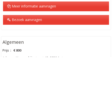
Meer informatie aanvragen
Bezoek aanvragen
Algemeen
Prijs
:
€ 800
Adres
:
Vosseschijnstraat 40, 2030 Antwerpen
Bewoonbare opp.
:
45 m²
Google kaart
+
−