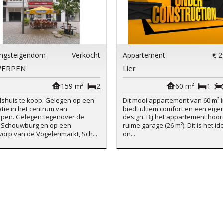
ngsteigendom
Verkocht
Appartement
€ 2
WERPEN
Lier
159 m²
2
60 m²
1
shuis te koop. Gelegen op een
Dit mooi appartement van 60 m² i
atie in het centrum van
biedt ultiem comfort en een eigen
pen. Gelegen tegenover de
design. Bij het appartement hoor
 Schouwburg en op een
ruime garage (26 m²). Dit is het id
orp van de Vogelenmarkt, Sch...
on...