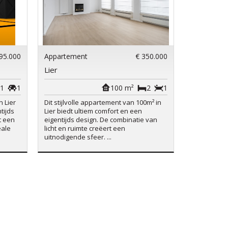
95.000
Appartement
€ 350.000
Lier
1
1
100 m²
2
1
n Lier
Dit stijlvolle appartement van 100m² in
tijds
Lier biedt ultiem comfort en een
t een
eigentijds design. De combinatie van
eale
licht en ruimte creëert een
uitnodigende sfeer. ...