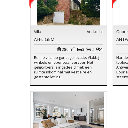
Villa
Verkocht
Opbre
AFFLIGEM
ANT
280 m²
3
2
1
Ruime villa op gunstige locatie. Vlakbij
Handel
winkels en openbaar vervoer. Het
toploc
gelijkvloers is ingedeeld met: een
Antwer
ruimte inkom hal met vestiaire en
Bourla
gastentoilet, ru...
steenw