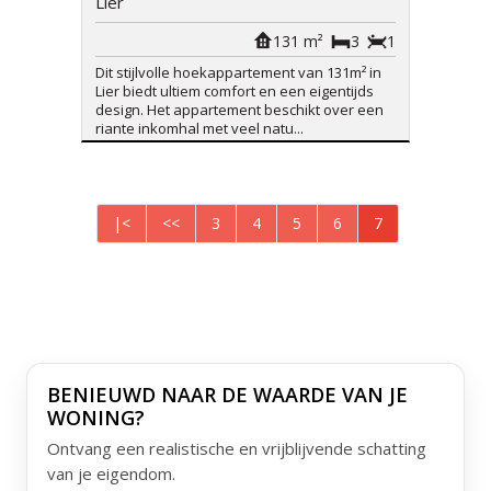
Lier
131 m²
3
1
Dit stijlvolle hoekappartement van 131m² in
Lier biedt ultiem comfort en een eigentijds
design. Het appartement beschikt over een
riante inkomhal met veel natu...
|<
<<
3
4
5
6
7
BENIEUWD NAAR DE WAARDE VAN JE
WONING?
Ontvang een realistische en vrijblijvende schatting
van je eigendom.