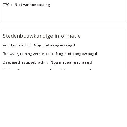
EPC
:
Niet van toepassing
Stedenbouwkundige informatie
Voorkooprecht
:
Nog niet aangevraagd
Bouwvergunning verkregen
:
Nog niet aangevraagd
Dagvaarding uitgebracht
:
Nog niet aangevraagd
Verkavelingsvergunning
:
Nog niet aangevraagd
Bestemming
:
Nog niet aangevraagd
Erfgoed
:
Nee
Comfort
Verwarming
:
Niet meegedeeld
Type dak
:
Niet meegedeeld