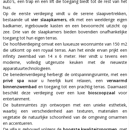
auto's, een trap en een lift die toegang biedt tot de rest van het
huis.
Op de eerste verdieping vindt u de serene slaapvertrekken,
bestaande uit
vier slaapkamers
, elk met een weelderige eigen
badkamer, ingebouwde kasten en een bevoorrecht uitzicht op
zee. Drie van de slaapkamers bieden bovendien onafhankelijke
toegang tot hun eigen terras.
De hoofdverdieping omvat een luxueuze woonruimte van 150 m2
die uitkomt op een royaal terras. Aan het einde ervan prijkt een
infinity zwembad van 14 x 6 meter. Hier vindt u tevens een
moderne, volledig uitgeruste keuken met de nieuwste
apparatuurtechnologieën.
De benedenverdieping herbergt de ontspanningsruimte, met een
privé spa
waar u heerlijk kunt relaxen, een
verwarmd
binnenzwembad
en toegang tot een prachtig terras. Daarnaast
beschikt deze verdieping over een luxe
bioscoopzaal
voor
entertainment.
De buitenruimtes zijn ontworpen met een unieke esthetiek,
waarbij een verscheidenheid aan texturen, materialen en
vegetatie de natuurlijke schoonheid van de omgeving omarmen
en accentueren.
De villa is gebouwd volgens de
hoogste kwaliteitsnormen
, met