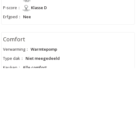
P-score
:
Klasse D
Erfgoed
:
Nee
Comfort
Verwarming
:
Warmtepomp
Type dak
:
Niet meegedeeld
Keuken
:
Alle comfort
Lasten
Meer informatie aanvragen
Bezoek aanvragen