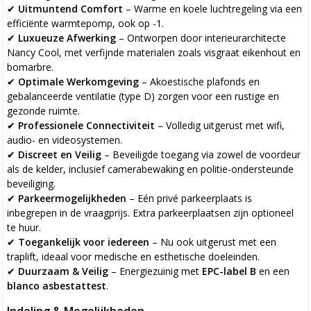
✔
Uitmuntend Comfort
– Warme en koele luchtregeling via een
efficiënte warmtepomp, ook op -1.
✔
Luxueuze Afwerking
– Ontworpen door interieurarchitecte
Nancy Cool, met verfijnde materialen zoals visgraat eikenhout en
bomarbre.
✔
Optimale Werkomgeving
– Akoestische plafonds en
gebalanceerde ventilatie (type D) zorgen voor een rustige en
gezonde ruimte.
✔
Professionele Connectiviteit
– Volledig uitgerust met wifi,
audio- en videosystemen.
✔
Discreet en Veilig
– Beveiligde toegang via zowel de voordeur
als de kelder, inclusief camerabewaking en politie-ondersteunde
beveiliging.
✔
Parkeermogelijkheden
– Eén privé parkeerplaats is
inbegrepen in de vraagprijs. Extra parkeerplaatsen zijn optioneel
te huur.
✔
Toegankelijk voor iedereen
– Nu ook uitgerust met een
traplift, ideaal voor medische en esthetische doeleinden.
✔
Duurzaam & Veilig
– Energiezuinig met
EPC-label B
en een
blanco asbestattest
.