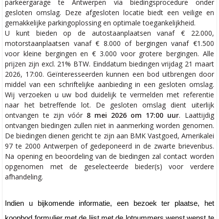
parkeergarage te Antwerpen via biedingsprocedure onder
gesloten omslag. Deze afgesloten locatie biedt een veilige en
gemakkelijke parkingoplossing en optimale toegankelijkheid.
U kunt bieden op de autostaanplaatsen vanaf € 22.000,
motorstaanplaatsen vanaf € 8.000 of bergingen vanaf €1.500
voor kleine bergingen en € 3.000 voor grotere bergingen. Alle
prijzen zijn excl. 21% BTW. Einddatum biedingen vrijdag 21 maart
2026, 17:00. Geïnteresseerden kunnen een bod uitbrengen door
middel van een schriftelijke aanbieding in een gesloten omslag.
Wij verzoeken u uw bod duidelijk te vermelden met referentie
naar het betreffende lot. De gesloten omslag dient uiterlijk
ontvangen te zijn vóór
8 mei 2026 om 17:00 uur
. Laattijdig
ontvangen biedingen zullen niet in aanmerking worden genomen.
De biedingen dienen gericht te zijn aan BMK Vastgoed, Amerikalei
97 te 2000 Antwerpen of gedeponeerd in de zwarte brievenbus.
Na opening en beoordeling van de biedingen zal contact worden
opgenomen met de geselecteerde bieder(s) voor verdere
afhandeling.
Indien u bijkomende informatie, een bezoek ter plaatse, het
koopbod formulier met de lijst met de lotnummers wenst wenst te