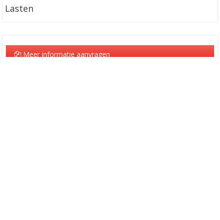
Lasten
Meer informatie aanvragen
Bezoek aanvragen
Algemeen
Prijs
:
€ 1.500
Adres
:
Congresstraat 2, 2060 Antwerpen
Google kaart
+