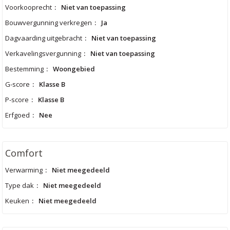
Voorkooprecht
:
Niet van toepassing
Bouwvergunning verkregen
:
Ja
Dagvaarding uitgebracht
:
Niet van toepassing
Verkavelingsvergunning
:
Niet van toepassing
Bestemming
:
Woongebied
G-score
:
Klasse B
P-score
:
Klasse B
Erfgoed
:
Nee
Comfort
Verwarming
:
Niet meegedeeld
Type dak
:
Niet meegedeeld
Keuken
:
Niet meegedeeld